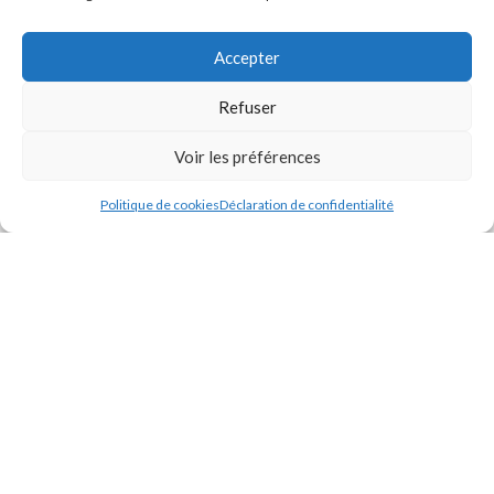
ACHAT DEPUIS LES DOM-TOM
Si vous résidez dans les DOM-TOM et que vous souhaitez acheter
Accepter
nos produits, veuillez
nous contacter
afin de pouvoir commander et
Refuser
connaître les frais de livraison spécifiques à votre secteur
géographique.
Voir les préférences
Politique de cookies
Déclaration de confidentialité
ODIMER
2024 - Tous droits réservés
Créé par
Pixemotion