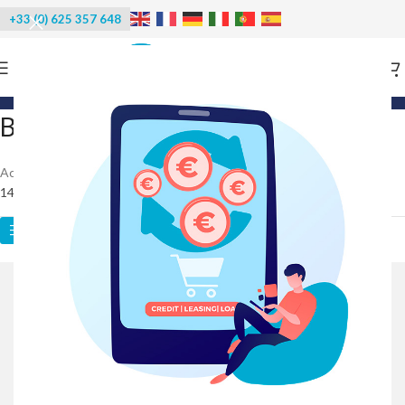
+33 (0) 625 357 648
Categories
Bac de stockage de glace
Accueil
/
Machines à glace
/
Bac de stockage de glace
14 résultats affichés
Catégories des produits