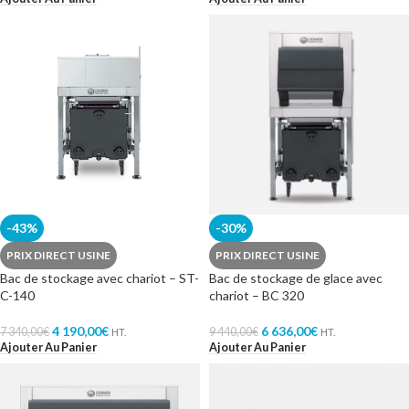
-43%
-30%
PRIX DIRECT USINE
PRIX DIRECT USINE
Bac de stockage avec chariot – ST-
Bac de stockage de glace avec
C-140
chariot – BC 320
4 190,00
€
6 636,00
€
7 340,00
€
9 440,00
€
HT.
HT.
Ajouter Au Panier
Ajouter Au Panier