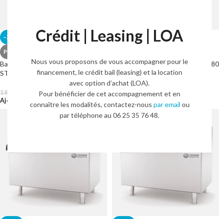
Crédit | Leasing | LOA
-34%
-30%
PRIX DIRECT USINE
PRIX DIRECT USINE
Nous vous proposons de vous accompagner pour le
Bac de stockage de glace 130 kg –
Bac de stockage de glace LIFO 180
financement, le crédit bail (leasing) et la location
ST 150
kg – BH 180
avec option d’achat (LOA).
1 218,00
€
1 365,00
€
1 838,00
€
1 943,00
€
Pour bénéficier de cet accompagnement et en
HT.
HT.
Ajouter Au Panier
Ajouter Au Panier
connaître les modalités, contactez-nous
par email
ou
par téléphone au 06 25 35 76 48.