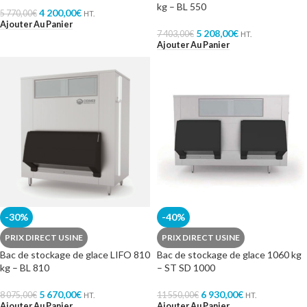
kg – BL 550
4 200,00
€
5 770,00
€
HT.
Ajouter Au Panier
5 208,00
€
7 403,00
€
HT.
Ajouter Au Panier
-30%
-40%
PRIX DIRECT USINE
PRIX DIRECT USINE
Bac de stockage de glace LIFO 810
Bac de stockage de glace 1060 kg
kg – BL 810
– ST SD 1000
5 670,00
€
6 930,00
€
8 075,00
€
11 550,00
€
HT.
HT.
Ajouter Au Panier
Ajouter Au Panier