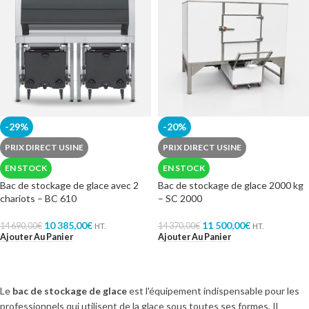
-29%
-20%
PRIX DIRECT USINE
PRIX DIRECT USINE
EN STOCK
EN STOCK
Bac de stockage de glace avec 2
Bac de stockage de glace 2000 kg
chariots – BC 610
– SC 2000
10 385,00
€
11 500,00
€
14 690,00
€
14 370,00
€
HT.
HT.
Ajouter Au Panier
Ajouter Au Panier
Le
bac de stockage de glace
est l'équipement indispensable pour les
professionnels qui utilisent de la glace sous toutes ses formes. Il