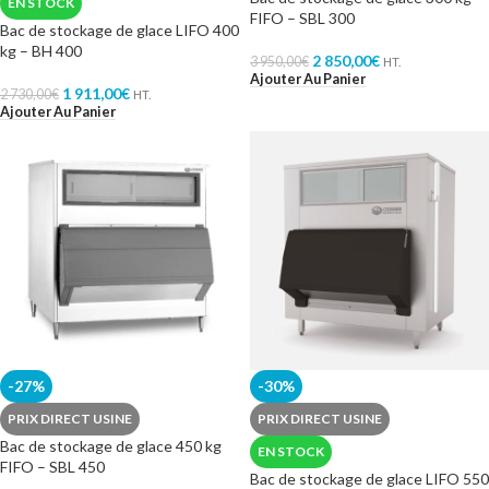
EN STOCK
FIFO – SBL 300
Bac de stockage de glace LIFO 400
kg – BH 400
2 850,00
€
3 950,00
€
HT.
Ajouter Au Panier
1 911,00
€
2 730,00
€
HT.
Ajouter Au Panier
-27%
-30%
PRIX DIRECT USINE
PRIX DIRECT USINE
Bac de stockage de glace 450 kg
EN STOCK
FIFO – SBL 450
Bac de stockage de glace LIFO 550