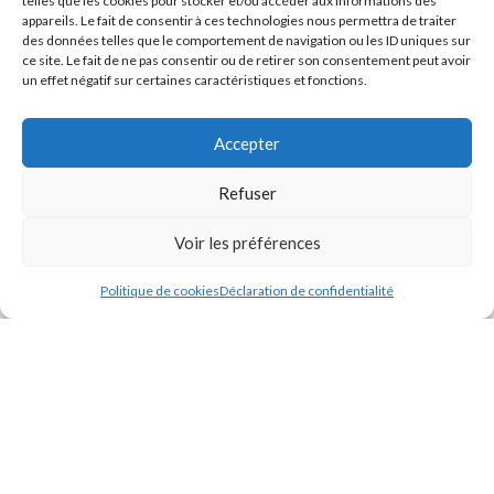
telles que les cookies pour stocker et/ou accéder aux informations des
appareils. Le fait de consentir à ces technologies nous permettra de traiter
des données telles que le comportement de navigation ou les ID uniques sur
ACHAT DEPUIS LES DOM-TOM
ce site. Le fait de ne pas consentir ou de retirer son consentement peut avoir
un effet négatif sur certaines caractéristiques et fonctions.
Si vous résidez dans les DOM-TOM et que vous souhaitez acheter
nos produits, veuillez
nous contacter
afin de pouvoir commander et
Accepter
connaître les frais de livraison spécifiques à votre secteur
géographique.
Refuser
Voir les préférences
ODIMER
2024 - Tous droits réservés
Politique de cookies
Déclaration de confidentialité
Créé par
Pixemotion