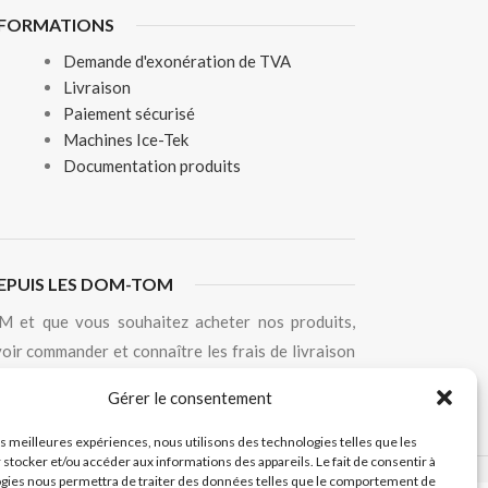
NFORMATIONS
Demande d'exonération de TVA
Livraison
Paiement sécurisé
Machines Ice-Tek
Documentation produits
EPUIS LES DOM-TOM
 et que vous souhaitez acheter nos produits,
oir commander et connaître les frais de livraison
hique.
Gérer le consentement
les meilleures expériences, nous utilisons des technologies telles que les
 stocker et/ou accéder aux informations des appareils. Le fait de consentir à
Créé par
Pixemotion
gies nous permettra de traiter des données telles que le comportement de