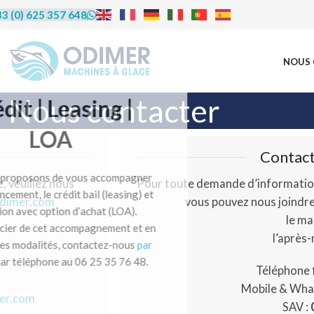
3 (0) 625 357 648
NOUS 
Nous contacter
rédit | Leasing |
LOA
Contact
us proposons de vous accompagner
 veuillez nous
Pour toute demande d’informatio
financement, le crédit bail (leasing) et
dimer.com
vous pouvez nous joindr
ocation avec option d’achat (LOA).
le ma
éficier de cet accompagnement et en
m
l’après
re les modalités, contactez-nous
par
u par téléphone au 06 25 35 76 48.
Téléphone f
Mobile & Wha
er.com
SAV :