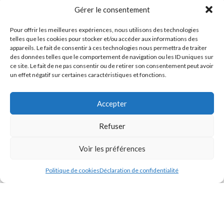
Gérer le consentement
Pour offrir les meilleures expériences, nous utilisons des technologies
telles que les cookies pour stocker et/ou accéder aux informations des
ACHAT DEPUIS LES DOM-TOM
appareils. Le fait de consentir à ces technologies nous permettra de traiter
des données telles que le comportement de navigation ou les ID uniques sur
Si vous résidez dans les DOM-TOM et que vous souhaitez acheter
ce site. Le fait de ne pas consentir ou de retirer son consentement peut avoir
un effet négatif sur certaines caractéristiques et fonctions.
nos produits, veuillez
nous contacter
afin de pouvoir commander et
connaître les frais de livraison spécifiques à votre secteur
géographique.
Accepter
Refuser
ODIMER
2024 - Tous droits réservés
Voir les préférences
Créé par
Pixemotion
Politique de cookies
Déclaration de confidentialité