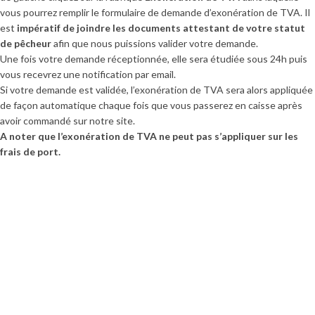
vous pourrez remplir le formulaire de demande d’exonération de TVA. Il
est
impératif de joindre les documents attestant de votre statut
Crédit | Leasing | LOA
de pêcheur
afin que nous puissions valider votre demande.
Une fois votre demande réceptionnée, elle sera étudiée sous 24h puis
vous recevrez une notification par email.
Nous vous proposons de vous accompagner pour le
Si votre demande est validée, l’exonération de TVA sera alors appliquée
financement, le crédit bail (leasing) et la location
de façon automatique chaque fois que vous passerez en caisse après
avec option d’achat (LOA).
avoir commandé sur notre site.
Pour bénéficier de cet accompagnement et en
A noter que l’exonération de TVA ne peut pas s’appliquer sur les
connaître les modalités, contactez-nous
par email
ou
frais de port.
par téléphone au 06 25 35 76 48.