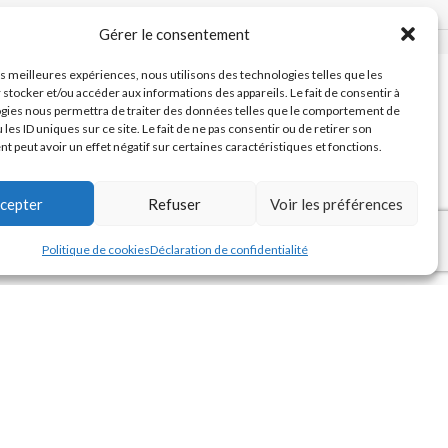
Gérer le consentement
Créé par
Pixemotion
les meilleures expériences, nous utilisons des technologies telles que les
 stocker et/ou accéder aux informations des appareils. Le fait de consentir à
gies nous permettra de traiter des données telles que le comportement de
 les ID uniques sur ce site. Le fait de ne pas consentir ou de retirer son
 peut avoir un effet négatif sur certaines caractéristiques et fonctions.
cepter
Refuser
Voir les préférences
Politique de cookies
Déclaration de confidentialité