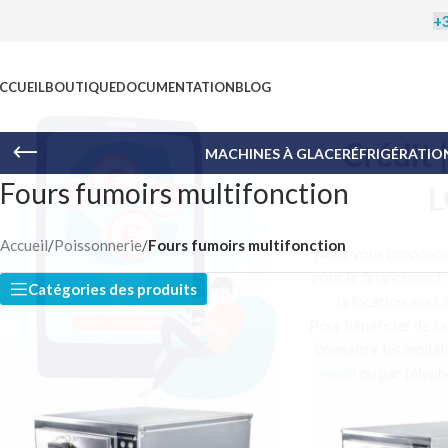
+3
CCUEIL
BOUTIQUE
DOCUMENTATION
BLOG
C
MACHINES À GLACE
RÉFRIGÉRATIO
Fours fumoirs multifonction
Accueil
/
Poissonnerie
/
Fours fumoirs multifonction
Nous vo
pour le 
Catégories des produits
la l
Pour bén
connaît
email
o