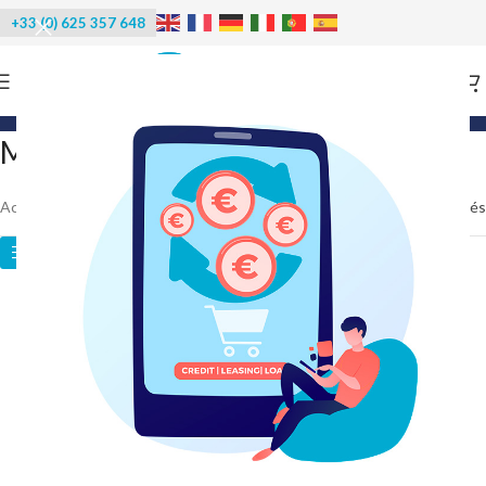
+33 (0) 625 357 648
Categories
Machines à glace en grains
Accueil
/
Machines à glace
/
Glace en grains
16 résultats affichés
Catégories des produits