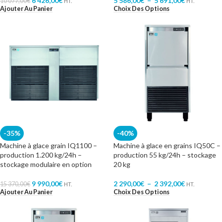
6 426,00
€
5 586,00
€
–
5 691,00
€
10 077,00
€
HT.
HT.
Ajouter Au Panier
Choix Des Options
-35%
-40%
Machine à glace grain IQ1100 –
Machine à glace en grains IQ50C –
production 1.200 kg/24h –
production 55 kg/24h – stockage
stockage modulaire en option
20 kg
9 990,00
€
2 290,00
€
–
2 392,00
€
15 370,00
€
HT.
HT.
Ajouter Au Panier
Choix Des Options