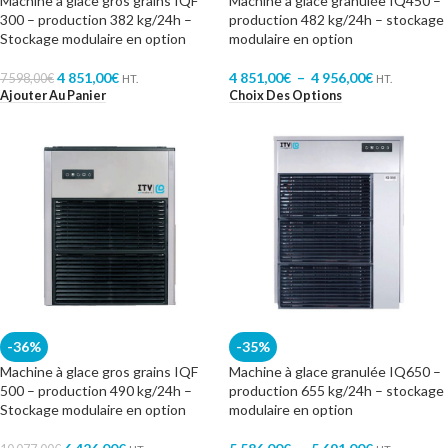
Machine à glace gros grains IQF
Machine à glace granulée IQ450 –
300 – production 382 kg/24h –
production 482 kg/24h – stockage
Stockage modulaire en option
modulaire en option
4 851,00
€
4 851,00
€
–
4 956,00
€
7 598,00
€
HT.
HT.
Ajouter Au Panier
Choix Des Options
-36%
-35%
Machine à glace gros grains IQF
Machine à glace granulée IQ650 –
500 – production 490 kg/24h –
production 655 kg/24h – stockage
Stockage modulaire en option
modulaire en option