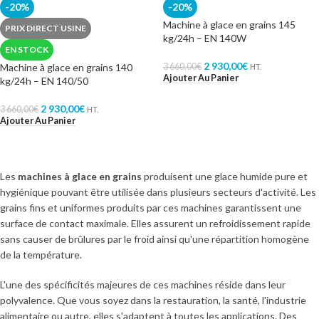
-20%
-20%
Machine à glace en grains 145
PRIX DIRECT USINE
kg/24h – EN 140W
EN STOCK
2 930,00
€
Machine à glace en grains 140
3 660,00
€
HT.
Ajouter Au Panier
kg/24h – EN 140/50
2 930,00
€
3 660,00
€
HT.
Ajouter Au Panier
Les
machines à glace en grains
produisent une glace humide pure et
hygiénique pouvant être utilisée dans plusieurs secteurs d'activité. Les
grains fins et uniformes produits par ces machines garantissent une
surface de contact maximale. Elles assurent un refroidissement rapide
sans causer de brûlures par le froid ainsi qu'une répartition homogène
de la température.
L'une des spécificités majeures de ces machines réside dans leur
polyvalence. Que vous soyez dans la restauration, la santé, l'industrie
alimentaire ou autre, elles s'adaptent à toutes les applications. Des