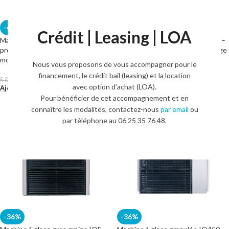
-40%
-34%
Crédit | Leasing | LOA
Machine à glace granulée IQ180 –
Machine à glace granulée IQ230 –
production 182 kg/24h – stockage
production 230 kg/24h – stockage
modulaire en option
modulaire en option
Nous vous proposons de vous accompagner pour le
financement, le crédit bail (leasing) et la location
3 024,00
€
3 644,00
€
5 040,00
€
5 544,00
€
HT.
HT.
avec option d’achat (LOA).
Ajouter Au Panier
Ajouter Au Panier
Pour bénéficier de cet accompagnement et en
connaître les modalités, contactez-nous
par email
ou
par téléphone au 06 25 35 76 48.
-36%
-36%