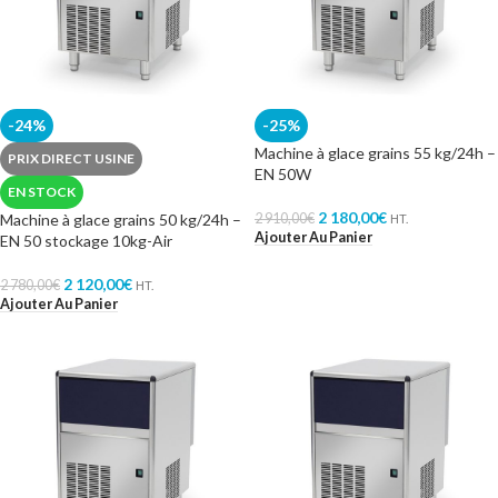
-24%
-25%
Machine à glace grains 55 kg/24h –
PRIX DIRECT USINE
EN 50W
EN STOCK
2 180,00
€
Machine à glace grains 50 kg/24h –
2 910,00
€
HT.
Ajouter Au Panier
EN 50 stockage 10kg-Air
2 120,00
€
2 780,00
€
HT.
Ajouter Au Panier