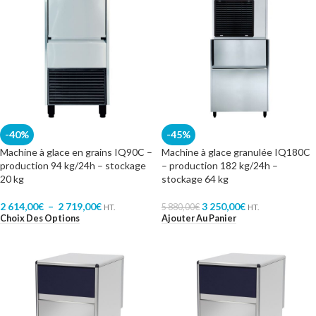
-40%
-45%
Machine à glace en grains IQ90C –
Machine à glace granulée IQ180C
production 94 kg/24h – stockage
– production 182 kg/24h –
20 kg
stockage 64 kg
2 614,00
€
–
2 719,00
€
3 250,00
€
5 880,00
€
HT.
HT.
Choix Des Options
Ajouter Au Panier