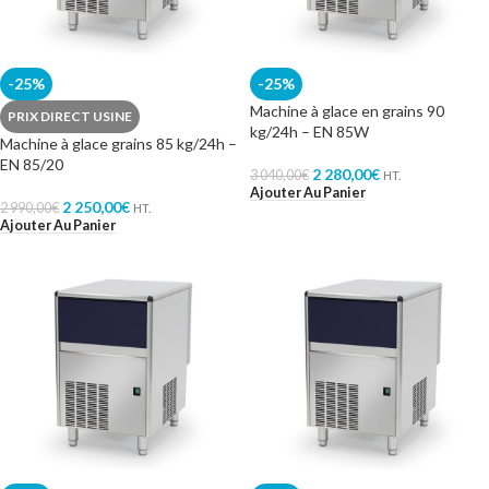
-25%
-25%
Machine à glace en grains 90
PRIX DIRECT USINE
kg/24h – EN 85W
Machine à glace grains 85 kg/24h –
EN 85/20
2 280,00
€
3 040,00
€
HT.
Ajouter Au Panier
2 250,00
€
2 990,00
€
HT.
Ajouter Au Panier