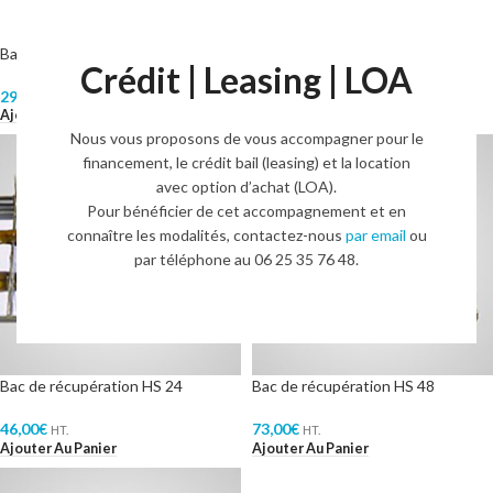
Bac à sciure
Bac à sciure GN
Crédit | Leasing | LOA
29,00
€
35,00
€
HT.
HT.
Ajouter Au Panier
Ajouter Au Panier
Nous vous proposons de vous accompagner pour le
financement, le crédit bail (leasing) et la location
avec option d’achat (LOA).
Pour bénéficier de cet accompagnement et en
connaître les modalités, contactez-nous
par email
ou
par téléphone au 06 25 35 76 48.
Bac de récupération HS 24
Bac de récupération HS 48
46,00
€
73,00
€
HT.
HT.
Ajouter Au Panier
Ajouter Au Panier