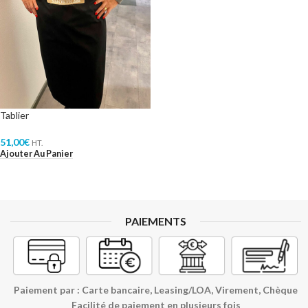
Tablier
51,00
€
HT.
Ajouter Au Panier
PAIEMENTS
Paiement par : Carte bancaire, Leasing/LOA, Virement, Chèque
Facilité de paiement en plusieurs fois