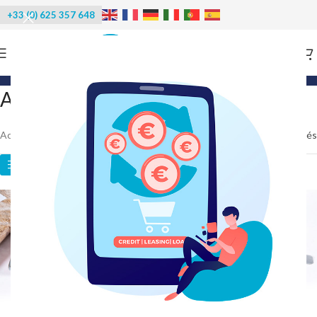
+33 (0) 625 357 648
Categories
Accessoires four fumoir
Accueil
/
Accessoires
/
Accessoires four fumoir
25 résultats affichés
Catégories des produits