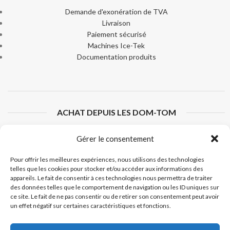
Demande d'exonération de TVA
Livraison
Paiement sécurisé
Machines Ice-Tek
Documentation produits
ACHAT DEPUIS LES DOM-TOM
Si vous résidez dans les DOM-TOM et que vous souhaitez acheter
Gérer le consentement
nos produits, veuillez
nous contacter
afin de pouvoir commander et
connaître les frais de livraison spécifiques à votre secteur
Pour offrir les meilleures expériences, nous utilisons des technologies
géographique.
telles que les cookies pour stocker et/ou accéder aux informations des
appareils. Le fait de consentir à ces technologies nous permettra de traiter
des données telles que le comportement de navigation ou les ID uniques sur
ce site. Le fait de ne pas consentir ou de retirer son consentement peut avoir
un effet négatif sur certaines caractéristiques et fonctions.
ODIMER
2024 - Tous droits réservés