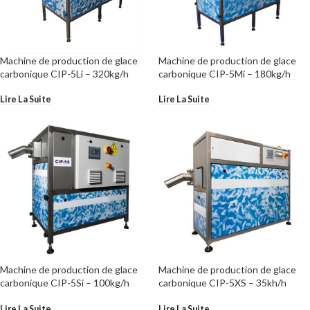
Crédit | Leasing | LOA
Machine de production de glace
Machine de production de glace
carbonique CIP-5Li – 320kg/h
carbonique CIP-5Mi – 180kg/h
Nous vous proposons de vous accompagner pour le
Lire La Suite
Lire La Suite
financement, le crédit bail (leasing) et la location
avec option d’achat (LOA).
Pour bénéficier de cet accompagnement et en
connaître les modalités, contactez-nous
par email
ou
par téléphone au 06 25 35 76 48.
Machine de production de glace
Machine de production de glace
carbonique CIP-5Si – 100kg/h
carbonique CIP-5XS – 35kh/h
Lire La Suite
Lire La Suite