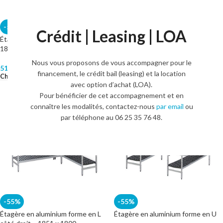
-55%
-55%
Crédit | Leasing | LOA
Étagère double en aluminium –
Étagère en aluminium forme en L
1846 x 1800
côté gauche – 1430 x 1800
Nous vous proposons de vous accompagner pour le
510,00
€
–
540,00
€
520,00
€
–
550,00
€
HT.
HT.
financement, le crédit bail (leasing) et la location
Choix Des Options
Choix Des Options
avec option d’achat (LOA).
Pour bénéficier de cet accompagnement et en
connaître les modalités, contactez-nous
par email
ou
par téléphone au 06 25 35 76 48.
-55%
-55%
Étagère en aluminium forme en L
Étagère en aluminium forme en U