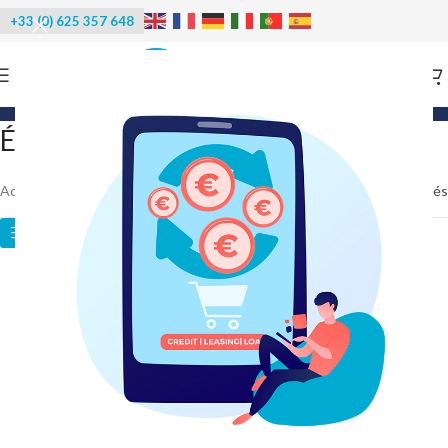
+33 (0) 625 357 648
Categories
Étagères chambre froide
Accueil
/
Accessoires
/
Étagères chambre froide
7 résultats affichés
Catégories des produits