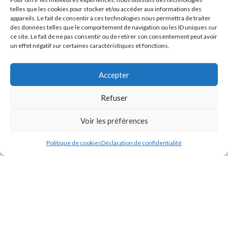
telles que les cookies pour stocker et/ou accéder aux informations des
appareils. Le fait de consentir à ces technologies nous permettra de traiter
des données telles que le comportement de navigation ou les ID uniques sur
ACHAT DEPUIS LES DOM-TOM
ce site. Le fait de ne pas consentir ou de retirer son consentement peut avoir
un effet négatif sur certaines caractéristiques et fonctions.
Si vous résidez dans les DOM-TOM et que vous souhaitez acheter
nos produits, veuillez
nous contacter
afin de pouvoir commander et
Accepter
connaître les frais de livraison spécifiques à votre secteur
géographique.
Refuser
Voir les préférences
ODIMER
2024 - Tous droits réservés
Politique de cookies
Déclaration de confidentialité
Créé par
Pixemotion