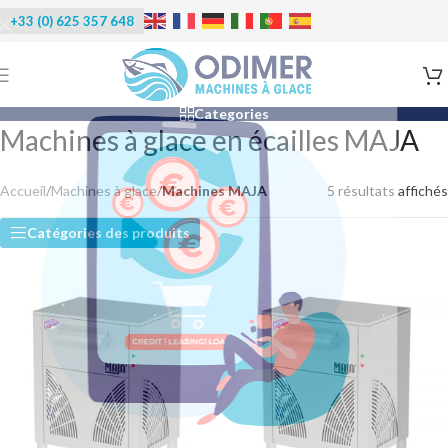
+33 (0) 625 357 648
Categories
Machines à glace en écailles MAJA
Accueil
/
Machines à glace
/
Machines MAJA
5 résultats affichés
Catégories des produits