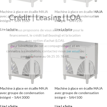
Machine à glace en écaille MAJA
Machine à glace en écaille MAJA
Crédit | Leasing | LOA
avec groupe de condensation
avec groupe de condensation
intégré – SAH 1500
intégré – SAH 250
Lire La Suite
Lire La Suite
Nous vous proposons de vous accompagner pour le
financement, le crédit bail (leasing) et la location
avec option d’achat (LOA).
Pour bénéficier de cet accompagnement et en
connaître les modalités, contactez-nous
par email
ou
par téléphone au 06 25 35 76 48.
Machine à glace en écaille MAJA
Machine à glace en écaille MAJA
avec groupe de condensation
avec groupe de condensation
intégré – SAH 3000
intégré – SAH 500
Lire La Suite
Lire La Suite