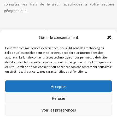
connaître les frais de livraison spécifiques à votre secteur
géographique.
ODIMER
2024 - Tous droits réservés
Gérer le consentement
Créé par
Pixemotion
Pour offrir les meilleures expériences, nous utilisons des technologies
telles que les cookies pour stocker et/ou accéder aux informations des
appareils. Le fait de consentir à ces technologies nous permettra de traiter
des données telles que le comportement de navigation ou les ID uniques sur
ce site. Le fait de ne pas consentir ou de retirer son consentement peut avoir
un effet négatif sur certaines caractéristiques et fonctions.
Accepter
Refuser
Voir les préférences