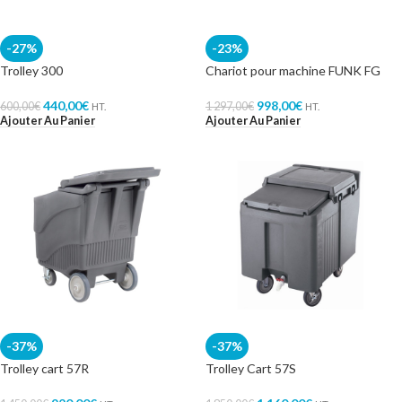
-27%
-23%
Trolley 300
Chariot pour machine FUNK FG
440,00
€
998,00
€
600,00
€
1 297,00
€
HT.
HT.
Ajouter Au Panier
Ajouter Au Panier
-37%
-37%
Trolley cart 57R
Trolley Cart 57S