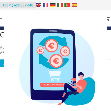
+33 (0) 625 357 648
Categories
Chariots grand volume
Accueil
/
Poissonnerie
/
Chariots grand volume
Affichage de 31–32 sur 32 résultats
Catégories des produits