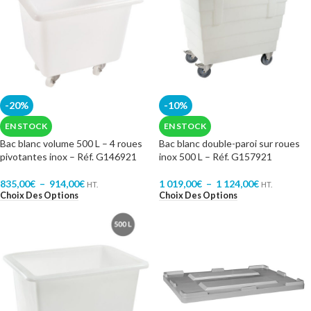
-20%
-10%
EN STOCK
EN STOCK
Bac blanc volume 500 L – 4 roues
Bac blanc double-paroi sur roues
pivotantes inox – Réf. G146921
inox 500 L – Réf. G157921
835,00
€
–
914,00
€
1 019,00
€
–
1 124,00
€
HT.
HT.
Choix Des Options
Choix Des Options