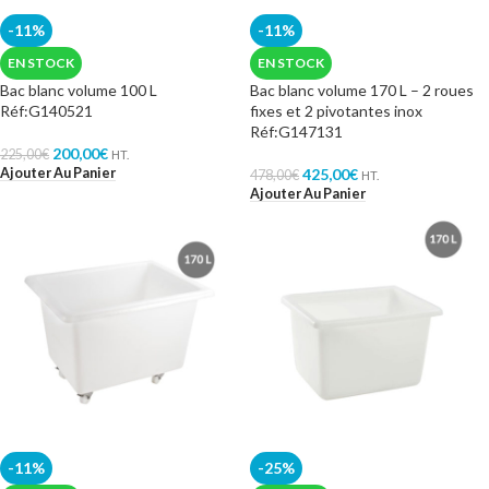
-11%
-11%
EN STOCK
EN STOCK
Bac blanc volume 100 L
Bac blanc volume 170 L – 2 roues
Réf:G140521
fixes et 2 pivotantes inox
Réf:G147131
200,00
€
225,00
€
HT.
Ajouter Au Panier
425,00
€
478,00
€
HT.
Ajouter Au Panier
-11%
-25%