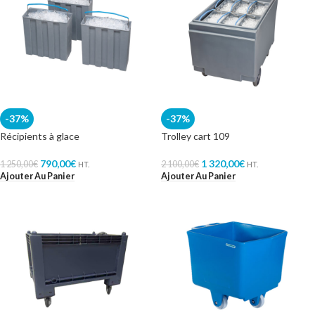
-37%
-37%
Récipients à glace
Trolley cart 109
790,00
€
1 320,00
€
1 250,00
€
2 100,00
€
HT.
HT.
Ajouter Au Panier
Ajouter Au Panier