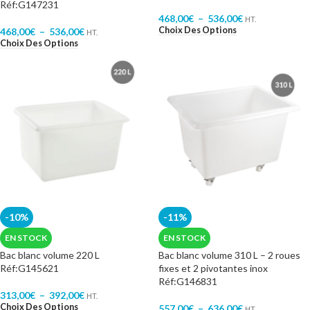
Réf:G147231
468,00
€
–
536,00
€
HT.
Choix Des Options
468,00
€
–
536,00
€
HT.
Choix Des Options
-10%
-11%
EN STOCK
EN STOCK
Bac blanc volume 220 L
Bac blanc volume 310 L – 2 roues
Réf:G145621
fixes et 2 pivotantes inox
Réf:G146831
313,00
€
–
392,00
€
HT.
Choix Des Options
557,00
€
–
636,00
€
HT.