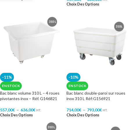
Choix Des Options
-11%
-10%
EN STOCK
EN STOCK
Bac blanc volume 310 L – 4 roues
Bac blanc double-paroi sur roues
pivotantes inox – Réf. G146821
inox 310 L Réf:G156921
557,00
€
–
636,00
€
714,00
€
–
793,00
€
HT.
HT.
Choix Des Options
Choix Des Options