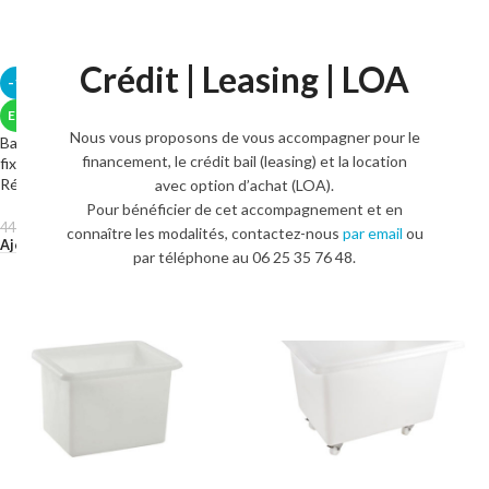
Crédit | Leasing | LOA
-10%
-10%
EN STOCK
EN STOCK
Nous vous proposons de vous accompagner pour le
Bac blanc volume 100 L – 2 roues
Bac blanc volume 100 L – 4 roues
financement, le crédit bail (leasing) et la location
fixes et 2 pivotantes inox
pivotantes inox Réf:G147021
Réf:G147031
avec option d’achat (LOA).
400,00
€
446,00
€
Pour bénéficier de cet accompagnement et en
HT.
Ajouter Au Panier
400,00
€
446,00
€
HT.
connaître les modalités, contactez-nous
par email
ou
Ajouter Au Panier
par téléphone au 06 25 35 76 48.