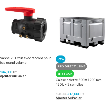
Vanne 70 L/min avec raccord pour
-9%
bac grand volume
PRIX DIRECT USINE
146,00
€
HT.
EN STOCK
Ajouter Au Panier
Caisse palette 800 x 1200 mm –
480 L – 3 semelles
416,00
€
458,00
€
HT.
Ajouter Au Panier