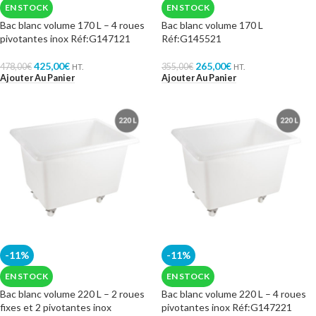
EN STOCK
EN STOCK
Bac blanc volume 170 L – 4 roues
Bac blanc volume 170 L
pivotantes inox Réf:G147121
Réf:G145521
425,00
€
265,00
€
478,00
€
355,00
€
HT.
HT.
Ajouter Au Panier
Ajouter Au Panier
-11%
-11%
EN STOCK
EN STOCK
Bac blanc volume 220 L – 2 roues
Bac blanc volume 220 L – 4 roues
fixes et 2 pivotantes inox
pivotantes inox Réf:G147221