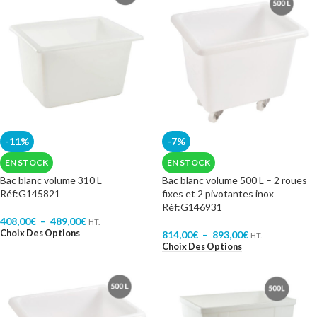
-11%
-7%
EN STOCK
EN STOCK
Bac blanc volume 310 L
Bac blanc volume 500 L – 2 roues
Réf:G145821
fixes et 2 pivotantes inox
Réf:G146931
408,00
€
–
489,00
€
HT.
Choix Des Options
814,00
€
–
893,00
€
HT.
Choix Des Options