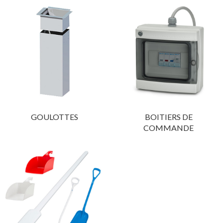
Crédit | Leasing | LOA
Nous vous proposons de vous accompagner pour le
financement, le crédit bail (leasing) et la location
avec option d’achat (LOA).
Pour bénéficier de cet accompagnement et en
connaître les modalités, contactez-nous
par email
ou
GOULOTTES
BOITIERS DE
par téléphone au 06 25 35 76 48.
COMMANDE