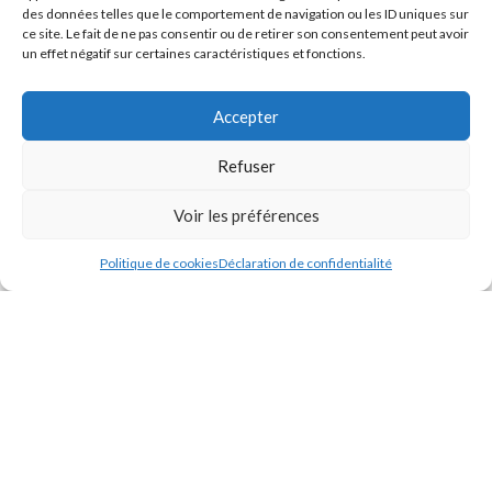
ODIMER
2024 - Tous droits réservés
des données telles que le comportement de navigation ou les ID uniques sur
ce site. Le fait de ne pas consentir ou de retirer son consentement peut avoir
un effet négatif sur certaines caractéristiques et fonctions.
Créé par
Pixemotion
Accepter
Refuser
Voir les préférences
Politique de cookies
Déclaration de confidentialité