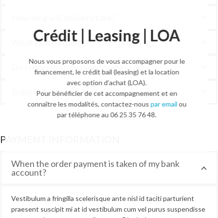
How long will delivery take?
Crédit | Leasing | LOA
What exactly happens after ordering?
Nous vous proposons de vous accompagner pour le
Do I receive an invoice for my order?
financement, le crédit bail (leasing) et la location
avec option d’achat (LOA).
Tellus ridicdiam eleifend id ullamcorper?
Pour bénéficier de cet accompagnement et en
connaître les modalités, contactez-nous
par email
ou
par téléphone au 06 25 35 76 48.
PAYMENT INFORMATION
When the order payment is taken of my bank
account?
Vestibulum a fringilla scelerisque ante nisl id taciti parturient
praesent suscipit mi at id vestibulum cum vel purus suspendisse