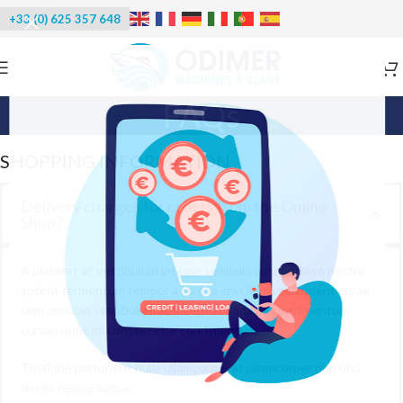
+33 (0) 625 357 648
FAQs
SHOPPING INFORMATION
Delivery charges for orders from the Online
Shop?
A placerat ac vestibulum integer vehicula suspendisse nostra
aptent fermentum tempor a magna erat ligula parturient curae
sem conubia vestibulum ac inceptos sodales condimentum
cursus nunc mi consectetur condimentum.
Tristique parturient nulla ullamcorper at ullamcorper non orci
iaculis neque augue.