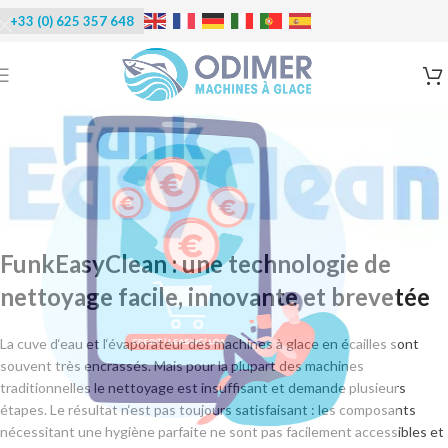
+33 (0) 625 357 648
FunkEasyClean : une technologie de
nettoyage facile, innovante et brevetée
La cuve d‘eau et l‘évaporateur des machines à glace en écailles sont
souvent très encrassés. Mais pour la plupart des machines
traditionnelles le nettoyage est insuffisant et demande plusieurs
étapes. Le résultat n‘est pas toujours satisfaisant : les composants
nécessitant une hygiène parfaite ne sont pas facilement accessibles et