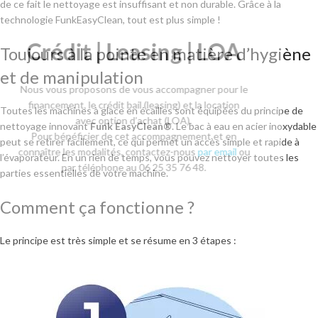
de ce fait le nettoyage est insuffisant et non durable. Grâce à la
technologie FunkEasyClean, tout est plus simple !
Crédit | Leasing | LOA
Toujours à la pointe en matière d’hygiène
et de manipulation
Nous vous proposons de vous accompagner pour le
financement, le crédit bail (leasing) et la location
Toutes les machines à glace en écailles sont équipées du principe de
avec option d’achat (LOA).
nettoyage innovant
Funk EasyClean®
. Le bac à eau en acier inoxydable
Pour bénéficier de cet accompagnement et en
peut se retirer facilement, ce qui permet un accès simple et rapide à
connaître les modalités, contactez-nous
par email
ou
l’évaporateur. En un rien de temps, vous pouvez nettoyer toutes les
par téléphone au 06 25 35 76 48.
parties essentielles de votre machine.
Comment ça fonctionne ?
Le principe est très simple et se résume en 3 étapes :