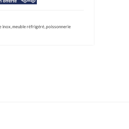
e inox
,
meuble réfrigéré
,
poissonnerie