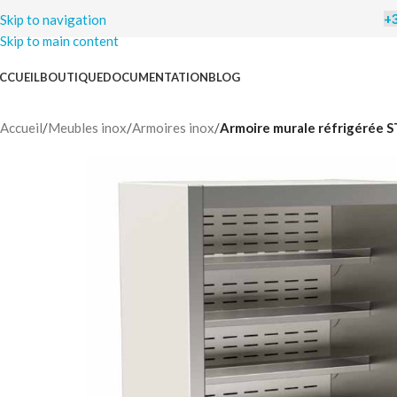
+3
CCUEIL
BOUTIQUE
DOCUMENTATION
BLOG
C
Accueil
/
Meubles inox
/
Armoires inox
/
Armoire murale réfrigérée 
Nous vo
pour le f
la l
Pour bén
connaît
email
o