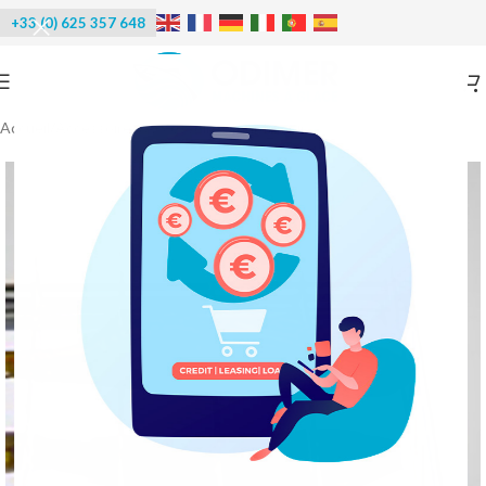
+33 (0) 625 357 648
Accueil
/
Accessoires
/
Accessoires four fumoir