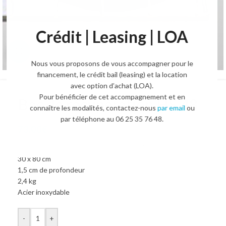
Crédit | Leasing | LOA
Agrandir l'image
Nous vous proposons de vous accompagner pour le
financement, le crédit bail (leasing) et la location
avec option d’achat (LOA).
Pour bénéficier de cet accompagnement et en
Bac de récupération HS 48
connaître les modalités, contactez-nous
par email
ou
par téléphone au 06 25 35 76 48.
73,00
€
HT.
Bac de récupération pour modèle Helia 48
30 x 80 cm
1,5 cm de profondeur
2,4 kg
Acier inoxydable
-
+