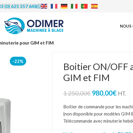
3 (0) 625 357 648
NOUS 
rédit | Leasing |
minuterie pour GIM et FIM
LOA
-22%
Boitier ON/OFF a
GIM et FIM
us proposons de vous accompagner
inancement, le crédit bail (leasing) et
ocation avec option d’achat (LOA).
980,00
€
1 250,00
€
HT.
éficier de cet accompagnement et en
re les modalités, contactez-nous
par
Boitier de commande pour les mac
u par téléphone au 06 25 35 76 48.
(non disponible pour modèles GIM
Télécommande avec minuterie heb