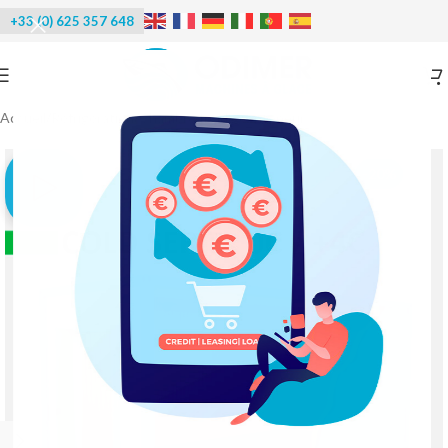
+33 (0) 625 357 648
Accueil
/
Réfrigération
/
Chambre froide conteneur
-20%