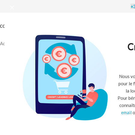
+3
CCUEIL
BOUTIQUE
DOCUMENTATION
BLOG
C
Accueil
/
Réfrigération
/
Chambre froide avec groupe frigorifique
/
Cha
Nous vo
pour le 
la l
Pour bén
connaît
email
o