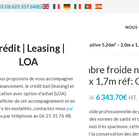
3 (0) 625 357 648
NOUS 
rédit | Leasing |
mbre froide négative
/
Chambre froide négative 5,26m³ – 2,0m x 
LOA
-15%
Chambre froide n
2,0m x 1,7m réf
us proposons de vous accompagner
financement, le crédit bail (leasing) et
ocation avec option d’achat (LOA).
6 343,70
€
7 436,00
€
HT.
éficier de cet accompagnement et en
re les modalités, contactez-nous
par
Chambre froide professionnelle de gr
u par téléphone au 06 25 35 76 48.
répondre à des normes de santé et d
Compacte mais très spacieuse, cette 
stockage et la conservation des den