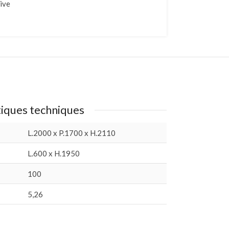
ive
tiques techniques
L.2000 x P.1700 x H.2110
L.600 x H.1950
100
5,26