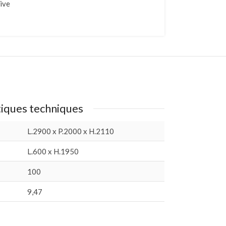
ive
tiques techniques
L.2900 x P.2000 x H.2110
L.600 x H.1950
100
9,47