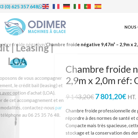
3 (0) 625 357 648
NOUS 
rédit | Leasing |
mbre froide négative
/
Chambre froide négative 9,47m³ – 2,9m x 
LOA
-15%
Chambre froide n
2,9m x 2,0m réf
us proposons de vous accompagner
financement, le crédit bail (leasing) et
ocation avec option d’achat (LOA).
7 801,20
€
9 143,20
€
HT.
éficier de cet accompagnement et en
re les modalités, contactez-nous
par
Chambre froide professionnelle de gr
u par téléphone au 06 25 35 76 48.
répondre à des normes de santé et d
Compacte mais très spacieuse, cette 
stockage et la conservation des den