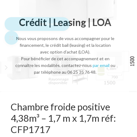
Crédit | Leasing | LOA
Voir la vidéo
Agrandir l'image
Nous vous proposons de vous accompagner pour le
financement, le crédit bail (leasing) et la location
avec option d’achat (LOA).
Pour bénéficier de cet accompagnement et en
connaître les modalités, contactez-nous
par email
ou
par téléphone au 06 25 35 76 48.
Chambre froide positive
4,38m³ – 1,7 m x 1,7m réf:
CFP1717