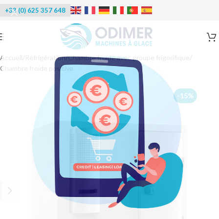
+33 (0) 625 357 648
Accueil
/
Réfrigération
/
Chambre froide avec groupe frigorifique
/
Chambre froide positive
-15%