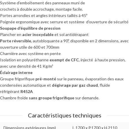
Système d’emboîtement des panneaux muni de
crochets à double accrochage, montage facile.
Portes arrondies et angles intérieurs taillés à 45º
Poignée ergonomique avec serrure et système d’ouverture de sécurité
Soupape d’équilibre de pression
Plancher en
acier inoxydable
et sol antidérapant
Porte réversible
, autobloquante a 90º, disponible en 2 dimensions, avec
ouverture utile de 600 et 700mm
Charnière avec système en pente
Isolation en polyuréthanne
exempt de CFC
, injecté à haute pression,
avec une densité de 41 Kg/m³
Éclairage interne
Groupe frigorifique
pré-monté
sur le panneau, évaporation des eaux
condensées automatique et
dégivrage par gaz chaud
, fluide
réfrigérant
R452A
Chambre froide
sans groupe frigorifique
sur demande.
Caractéristiques techniques
Dimensions extérieures (mm)
L.1700 x P.1700 x H.2110