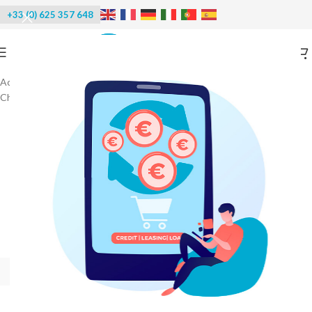
+33 (0) 625 357 648
Accueil
/
Réfrigération
/
Chambre froide avec groupe frigorifique
/
Chambre froide positive
-15%