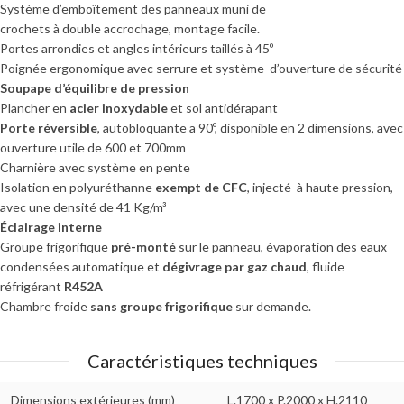
Système d’emboîtement des panneaux muni de
crochets à double accrochage, montage facile.
Portes arrondies et angles intérieurs taillés à 45º
Poignée ergonomique avec serrure et système d’ouverture de sécurité
Soupape d’équilibre de pression
Plancher en
acier inoxydable
et sol antidérapant
Porte réversible
, autobloquante a 90º, disponible en 2 dimensions, avec
ouverture utile de 600 et 700mm
Charnière avec système en pente
Isolation en polyuréthanne
exempt de CFC
, injecté à haute pression,
avec une densité de 41 Kg/m³
Éclairage interne
Groupe frigorifique
pré-monté
sur le panneau, évaporation des eaux
condensées automatique et
dégivrage par gaz chaud
, fluide
réfrigérant
R452A
Chambre froide
sans groupe frigorifique
sur demande.
Caractéristiques techniques
Dimensions extérieures (mm)
L.1700 x P.2000 x H.2110