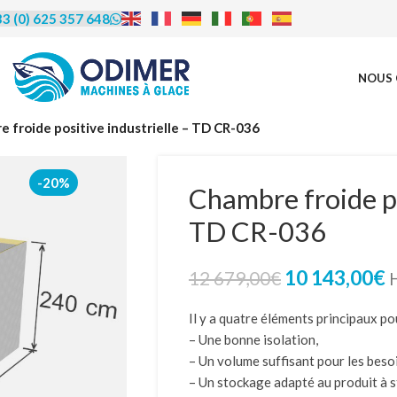
3 (0) 625 357 648
NOUS 
rédit | Leasing |
 froide positive industrielle – TD CR-036
LOA
-20%
Chambre froide po
TD CR-036
us proposons de vous accompagner
financement, le crédit bail (leasing) et
ocation avec option d’achat (LOA).
10 143,00
€
12 679,00
€
éficier de cet accompagnement et en
re les modalités, contactez-nous
par
Il y a quatre éléments principaux po
u par téléphone au 06 25 35 76 48.
– Une bonne isolation,
– Un volume suffisant pour les beso
– Un stockage adapté au produit à s