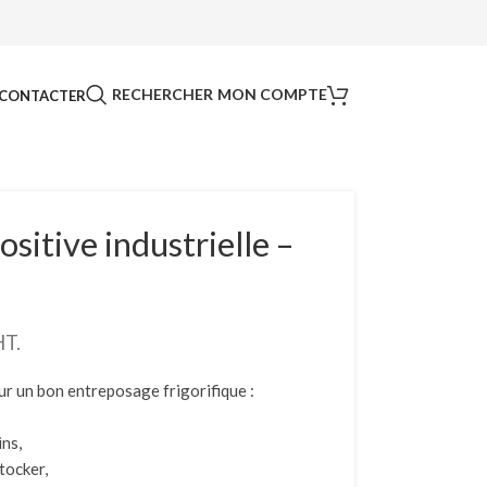
RECHERCHER
MON COMPTE
CONTACTER
sitive industrielle –
HT.
ur un bon entreposage frigorifique :
ins,
tocker,