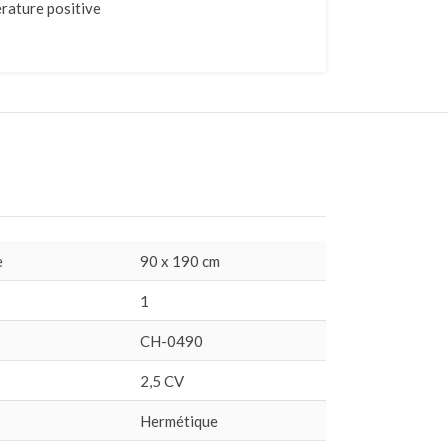
rature positive
e
90 x 190 cm
1
CH-0490
2,5 CV
Hermétique