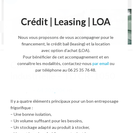
Crédit | Leasing | LOA
Nous vous proposons de vous accompagner pour le
financement, le crédit bail (leasing) et la location
avec option d’achat (LOA).
Pour bénéficier de cet accompagnement et en
Chambre froide positive
connaître les modalités, contactez-nous
par email
ou
par téléphone au 06 25 35 76 48.
industrielle – TD CR-1050
64 302,00
€
80 483,00
€
HT.
Il y a quatre éléments principaux pour un bon entreposage
frigorifique :
– Une bonne isolation,
– Un volume suffisant pour les besoins,
– Un stockage adapté au produit à stocker,