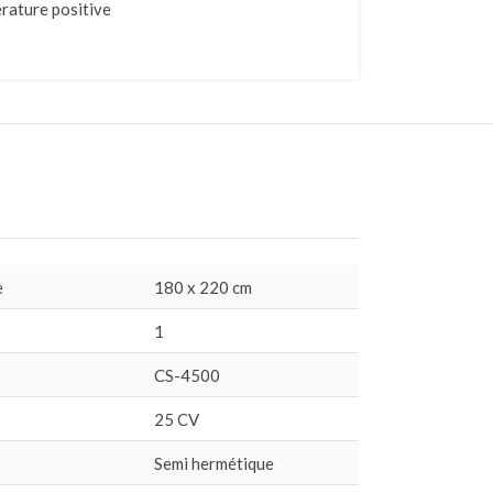
rature positive
e
180 x 220 cm
1
CS-4500
25 CV
Semi hermétique