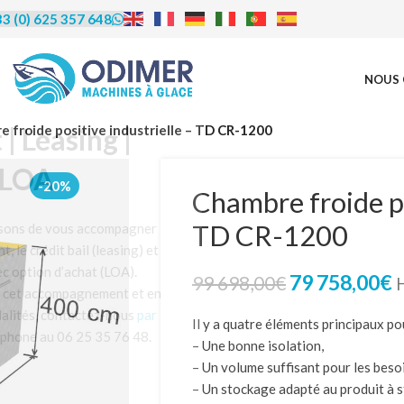
3 (0) 625 357 648
NOUS 
rédit | Leasing |
 froide positive industrielle – TD CR-1200
LOA
-20%
Chambre froide po
TD CR-1200
us proposons de vous accompagner
financement, le crédit bail (leasing) et
ocation avec option d’achat (LOA).
79 758,00
€
99 698,00
€
éficier de cet accompagnement et en
re les modalités, contactez-nous
par
Il y a quatre éléments principaux po
u par téléphone au 06 25 35 76 48.
– Une bonne isolation,
– Un volume suffisant pour les beso
– Un stockage adapté au produit à s