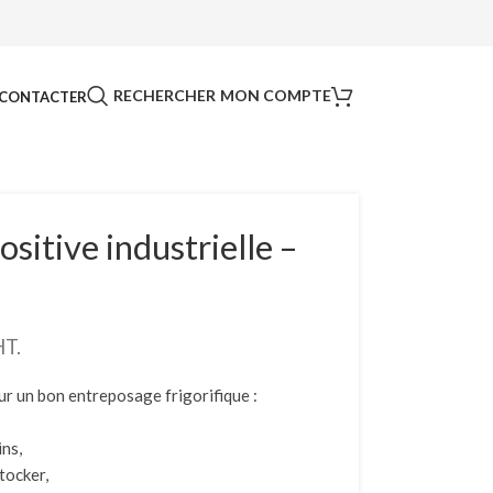
RECHERCHER
MON COMPTE
CONTACTER
sitive industrielle –
HT.
ur un bon entreposage frigorifique :
ins,
tocker,