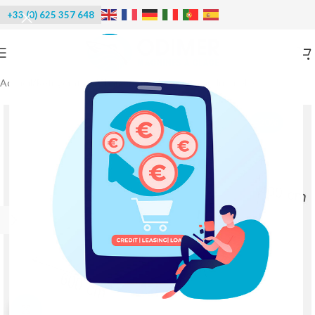
+33 (0) 625 357 648
Accueil
/
Réfrigération
/
Chambre froide positive industrielle
-20%
Agrandir l'image