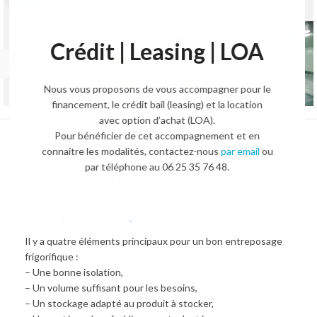
Crédit | Leasing | LOA
Nous vous proposons de vous accompagner pour le
financement, le crédit bail (leasing) et la location
avec option d’achat (LOA).
Pour bénéficier de cet accompagnement et en
Chambre froide positive
connaître les modalités, contactez-nous
par email
ou
par téléphone au 06 25 35 76 48.
industrielle – TD CR-240
26 408,00
€
33 012,00
€
HT.
Il y a quatre éléments principaux pour un bon entreposage
frigorifique :
– Une bonne isolation,
– Un volume suffisant pour les besoins,
– Un stockage adapté au produit à stocker,