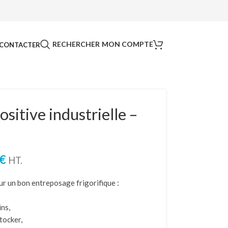
RECHERCHER
MON COMPTE
CONTACTER
sitive industrielle –
€
HT.
ur un bon entreposage frigorifique :
ins,
tocker,