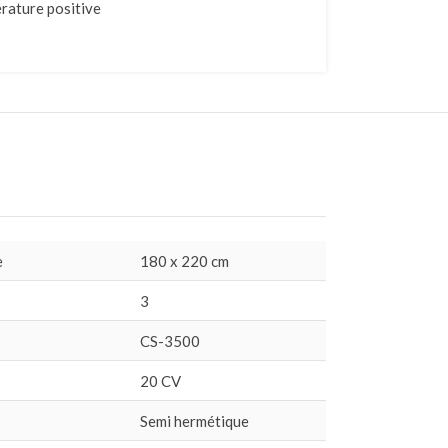
rature positive
e
180 x 220 cm
3
CS-3500
20 CV
Semi hermétique