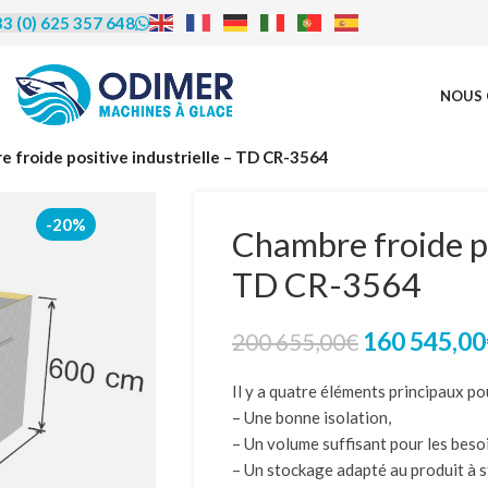
3 (0) 625 357 648
NOUS 
rédit | Leasing |
 froide positive industrielle – TD CR-3564
LOA
-20%
Chambre froide po
TD CR-3564
us proposons de vous accompagner
financement, le crédit bail (leasing) et
ocation avec option d’achat (LOA).
160 545,00
200 655,00
€
éficier de cet accompagnement et en
re les modalités, contactez-nous
par
Il y a quatre éléments principaux po
u par téléphone au 06 25 35 76 48.
– Une bonne isolation,
– Un volume suffisant pour les beso
– Un stockage adapté au produit à s