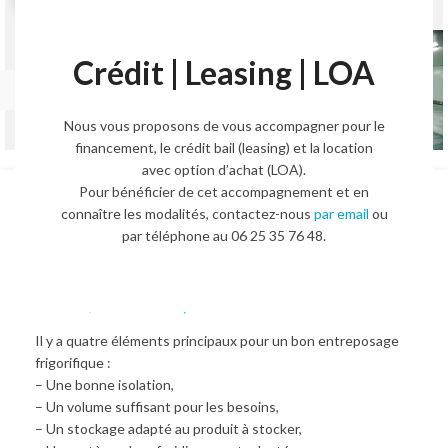
Crédit | Leasing | LOA
Nous vous proposons de vous accompagner pour le
financement, le crédit bail (leasing) et la location
avec option d’achat (LOA).
Pour bénéficier de cet accompagnement et en
Chambre froide positive
connaître les modalités, contactez-nous
par email
ou
par téléphone au 06 25 35 76 48.
industrielle – TD CR-432
38 210,00
€
47 733,00
€
HT.
Il y a quatre éléments principaux pour un bon entreposage
frigorifique :
– Une bonne isolation,
– Un volume suffisant pour les besoins,
– Un stockage adapté au produit à stocker,