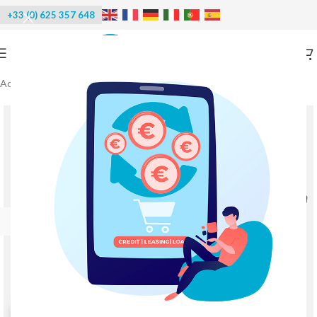
+33 (0) 625 357 648
Accueil
/
Réfrigération
/
Chambre froide positive industrielle
-20%
Agrandir l'image