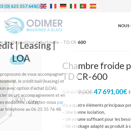
3 (0) 625 357 648
NOUS 
rédit | Leasing |
 froide positive industrielle – TD CR-600
LOA
-20%
Chambre froide po
TD CR-600
us proposons de vous accompagner
financement, le crédit bail (leasing) et
ocation avec option d’achat (LOA).
47 691,00
€
59 609,00
€
éficier de cet accompagnement et en
re les modalités, contactez-nous
par
Il y a quatre éléments principaux po
u par téléphone au 06 25 35 76 48.
– Une bonne isolation,
– Un volume suffisant pour les beso
– Un stockage adapté au produit à s