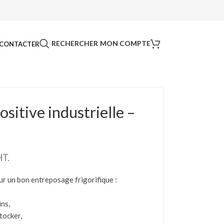
RECHERCHER
MON COMPTE
CONTACTER
sitive industrielle –
HT.
ur un bon entreposage frigorifique :
ins,
tocker,