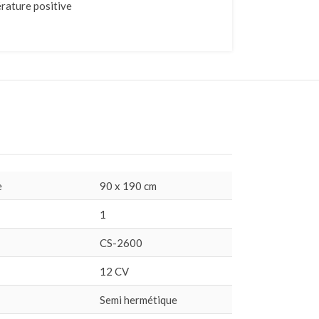
rature positive
e
90 x 190 cm
1
CS-2600
12 CV
Semi hermétique