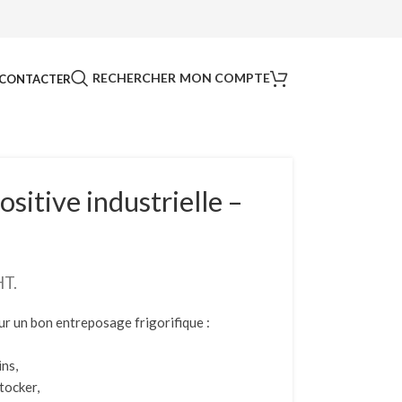
RECHERCHER
MON COMPTE
CONTACTER
sitive industrielle –
HT.
ur un bon entreposage frigorifique :
ins,
tocker,