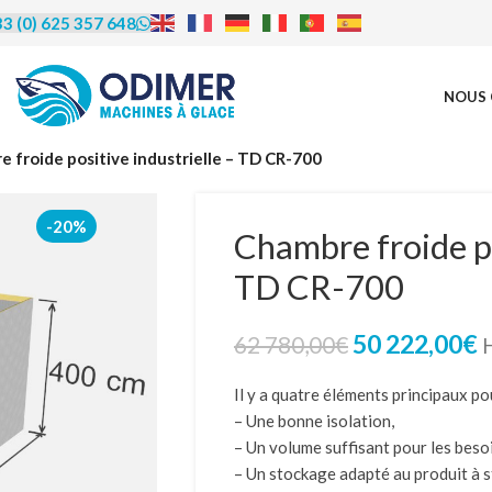
3 (0) 625 357 648
NOUS 
rédit | Leasing |
 froide positive industrielle – TD CR-700
LOA
-20%
Chambre froide po
TD CR-700
us proposons de vous accompagner
financement, le crédit bail (leasing) et
ocation avec option d’achat (LOA).
50 222,00
€
62 780,00
€
éficier de cet accompagnement et en
re les modalités, contactez-nous
par
Il y a quatre éléments principaux po
u par téléphone au 06 25 35 76 48.
– Une bonne isolation,
– Un volume suffisant pour les beso
– Un stockage adapté au produit à s