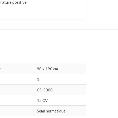
rature positive
e
90 x 190 cm
1
CS-3000
15 CV
Semi hermétique