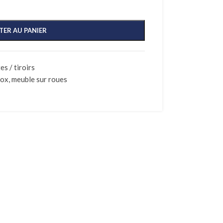
TER AU PANIER
s / tiroirs
nox
,
meuble sur roues