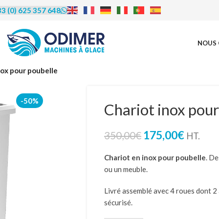
3 (0) 625 357 648
NOUS 
rédit | Leasing |
nox pour poubelle
LOA
-50%
Chariot inox pour
us proposons de vous accompagner
175,00
€
350,00
€
HT.
financement, le crédit bail (leasing) et
ocation avec option d’achat (LOA).
Chariot en inox pour poubelle
. De
éficier de cet accompagnement et en
ou un meuble.
re les modalités, contactez-nous
par
u par téléphone au 06 25 35 76 48.
Livré assemblé avec 4 roues dont 2 
sécurisé.