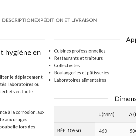
DESCRIPTION
EXPÉDITION ET LIVRAISON
App
et hygiène en
Cuisines professionnelles
Restaurants et traiteurs
Collectivités
Boulangeries et pâtisseries
iliter le déplacement
Laboratoires alimentaires
ités, laboratoires ou
 déchets en toute
Dimens
nce à la corrosion, aux
L (MM)
A 
pté aux usages
 poubelle lors des
RÉF. 10550
460
50