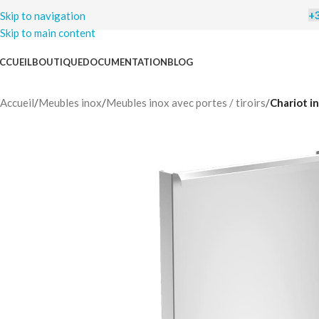
+3
CCUEIL
BOUTIQUE
DOCUMENTATION
BLOG
C
Accueil
/
Meubles inox
/
Meubles inox avec portes / tiroirs
/
Chariot i
Nous vo
pour le 
la l
Pour bén
connaît
email
o