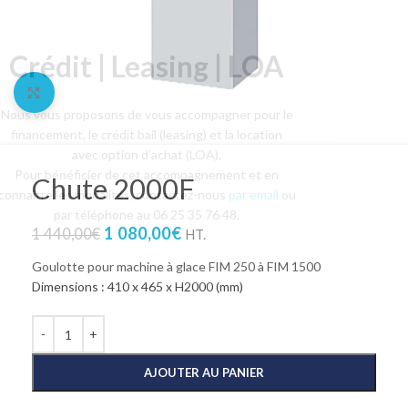
Crédit | Leasing | LOA
Agrandir l'image
Nous vous proposons de vous accompagner pour le
financement, le crédit bail (leasing) et la location
avec option d’achat (LOA).
Pour bénéficier de cet accompagnement et en
Chute 2000F
connaître les modalités, contactez-nous
par email
ou
par téléphone au 06 25 35 76 48.
1 080,00
€
1 440,00
€
HT.
Goulotte pour machine à glace FIM 250 à FIM 1500
Dimensions : 410 x 465 x H2000 (mm)
AJOUTER AU PANIER