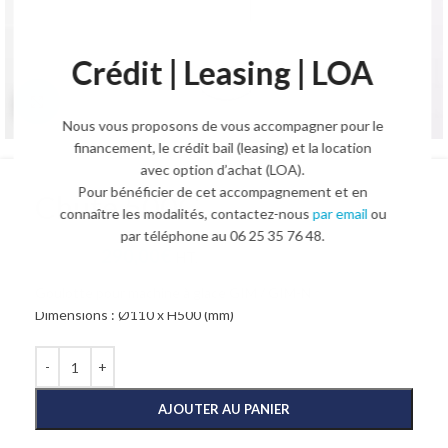
Crédit | Leasing | LOA
Agrandir l'image
Nous vous proposons de vous accompagner pour le
financement, le crédit bail (leasing) et la location
avec option d’achat (LOA).
Pour bénéficier de cet accompagnement et en
Chute 500G
connaître les modalités, contactez-nous
par email
ou
par téléphone au 06 25 35 76 48.
290,00
€
380,00
€
HT.
Goulotte pour machine à glace GIM / GIM-N
Dimensions : Ø110 x H500 (mm)
AJOUTER AU PANIER