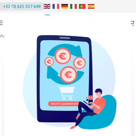
+33 (0) 625 357 648
Accueil
/
Accessoires
/
Goulottes
-24%