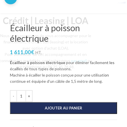
Crédit | Leasing | LOA
Écailleur à poisson
électrique
Nous vous proposons de vous accompagner pour le
financement, le crédit bail (leasing) et la location
avec option d’achat (LOA).
1 611,00
€
HT.
Pour bénéficier de cet accompagnement et en
connaître les modalités, contactez-nous
par email
ou
Écailleur à poisson électrique
pour éliminer facilement les
par téléphone au 06 25 35 76 48.
écailles de tous types de poissons.
Machine à écailler le poisson conçue pour une utilisation
continue et équipée d’un câble de 1,5 mètre de long.
AJOUTER AU PANIER