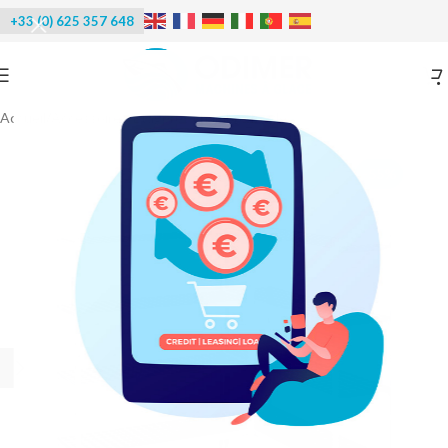
+33 (0) 625 357 648
Accueil
/
Accessoires
/
Étagères chambre froide
-55%