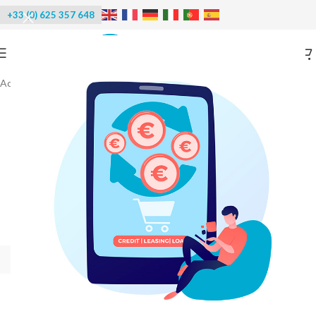
+33 (0) 625 357 648
Accueil
/
Accessoires
/
Étagères chambre froide
-55%