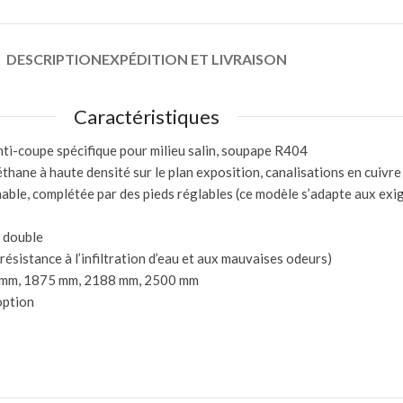
DESCRIPTION
EXPÉDITION ET LIVRAISON
Caractéristiques
anti-coupe spécifique pour milieu salin, soupape R404
hane à haute densité sur le plan exposition, canalisations en cuivre
nable, complétée par des pieds réglables (ce modèle s’adapte aux exi
e double
ésistance à l’infiltration d’eau et aux mauvaises odeurs)
63 mm, 1875 mm, 2188 mm, 2500 mm
option