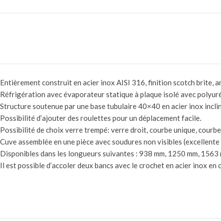
Entièrement construit en acier inox AISI 316, finition scotch brite, 
Réfrigération avec évaporateur statique à plaque isolé avec polyurét
Structure soutenue par une base tubulaire 40×40 en acier inox incli
Possibilité d’ajouter des roulettes pour un déplacement facile.
Possibilité de choix verre trempé: verre droit, courbe unique, courb
Cuve assemblée en une pièce avec soudures non visibles (excellente r
Disponibles dans les longueurs suivantes : 938 mm, 1250 mm, 15
Il est possible d’accoler deux bancs avec le crochet en acier inox en 