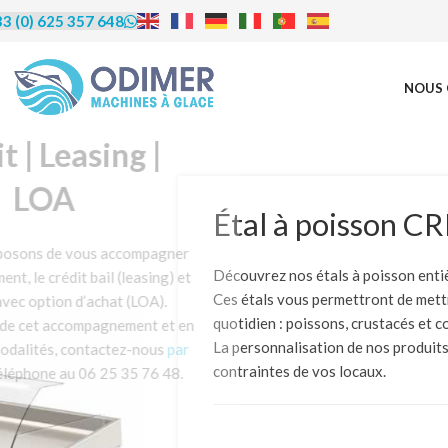
3 (0) 625 357 648
NOUS 
rédit | Leasing |
LOA
Étal à poisson C
us proposons de vous accompagner
Découvrez nos étals à poisson enti
financement, le crédit bail (leasing) et
Ces étals vous permettront de mettr
ocation avec option d’achat (LOA).
quotidien : poissons, crustacés et c
éficier de cet accompagnement et en
La personnalisation de nos produits
re les modalités, contactez-nous
par
contraintes de vos locaux.
u par téléphone au 06 25 35 76 48.