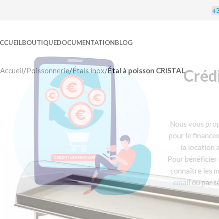
+3
CCUEIL
BOUTIQUE
DOCUMENTATION
BLOG
C
Accueil
/
Poissonnerie
/
Étals inox
/
Étal à poisson CRISTAL
Nous vo
pour le 
la l
Pour bén
connaît
email
o