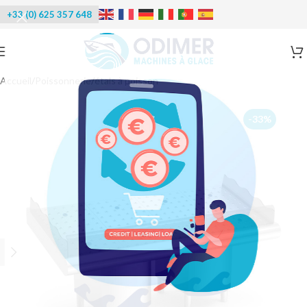
+33 (0) 625 357 648
Accueil
/
Poissonnerie
/
étals à poisson
-33%