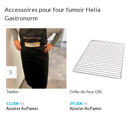
Accessoires pour four fumoir Helia
Gastronorm
Tablier
Grille de four GN
G
51,00
€
39,00
€
6
HT.
HT.
Ajouter Au Panier
Ajouter Au Panier
A