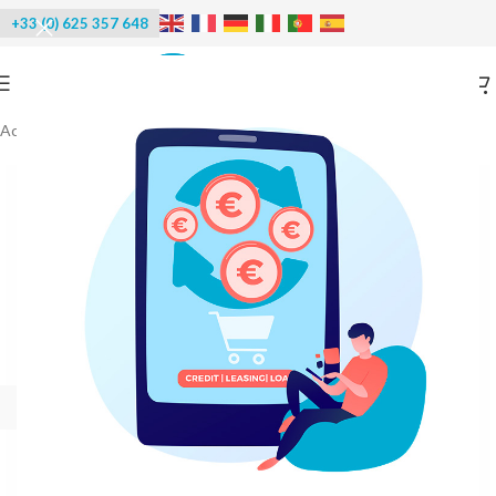
+33 (0) 625 357 648
Accueil
/
Poissonnerie
/
Fours fumoirs multifonction