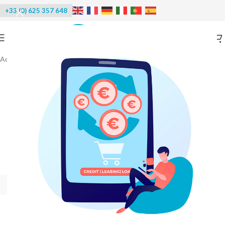
+33 (0) 625 357 648
Accueil
/
Réfrigération
/
Groupes frigorifiques
-52%
RUPTURE DE STOCK
PRIX DIRECT USINE