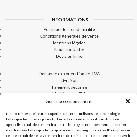
INFORMATIONS
Politique de confidentialité
Conditions générales de vente
Mentions légales
Nous contacter
Devis en ligne
Demande d'exonération de TVA
Livraison
Paiement sécurisé
Machines Ice-Tek
Documentation produits
Gérer le consentement
Pour offrir les meilleures expériences, nous utilisons des technologies
telles que les cookies pour stocker et/ou accéder aux informations des
appareils. Le fait de consentir à ces technologies nous permettra de traiter
des données telles que le comportement de navigation ou les ID uniques sur
ACHAT DEPUIS LES DOM-TOM
ce site. Le fait de ne pas consentir ou de retirer son consentement peut avoir