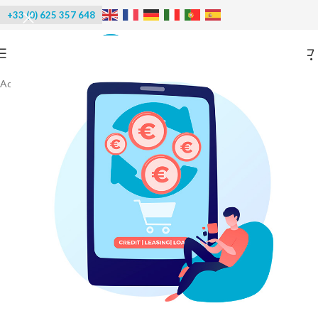
+33 (0) 625 357 648
Accueil
/
Réfrigération
/
Groupes frigorifiques
-20%