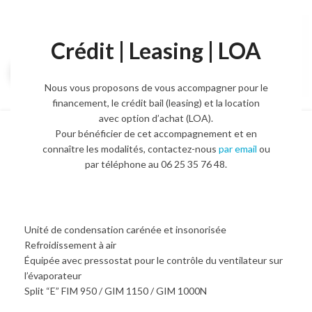
Crédit | Leasing | LOA
Agrandir l'image
Nous vous proposons de vous accompagner pour le
financement, le crédit bail (leasing) et la location
avec option d’achat (LOA).
Pour bénéficier de cet accompagnement et en
Groupe frigorifique
connaître les modalités, contactez-nous
par email
ou
GRANDE
par téléphone au 06 25 35 76 48.
4 680,00
€
5 850,00
€
HT.
Unité de condensation carénée et insonorisée
Refroidissement à air
Équipée avec pressostat pour le contrôle du ventilateur sur
l’évaporateur
Split “E” FIM 950 / GIM 1150 / GIM 1000N