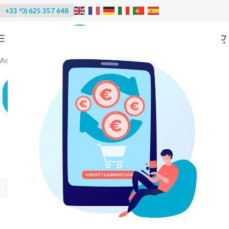
+33 (0) 625 357 648
Accueil
/
Machines à glace
/
Glace en écailles sous-refroidie