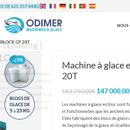
3 (0) 625 357 648
NOUS 
rédit | Leasing |
– BLOCK CP 20T
LOA
-20%
Machine à glace 
20T
us proposons de vous accompagner
financement, le crédit bail (leasing) et
ocation avec option d’achat (LOA).
147 000,00
183 750,00
€
éficier de cet accompagnement et en
re les modalités, contactez-nous
par
Les machines à glace en bloc sont fa
u par téléphone au 06 25 35 76 48.
et fonctionnelles que les anciens m
Elles fabriquent des blocs de glace
de façonnage de la glace en écailles