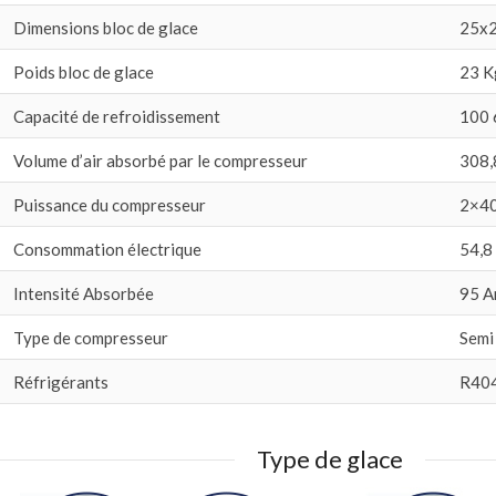
Dimensions bloc de glace
25x
Poids bloc de glace
23 K
Capacité de refroidissement
100 
Volume d’air absorbé par le compresseur
308,
Puissance du compresseur
2×4
Consommation électrique
54,8
Intensité Absorbée
95 
Type de compresseur
Semi
Réfrigérants
R404
Type de glace