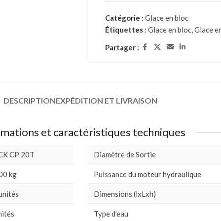
Catégorie :
Glace en bloc
Étiquettes :
Glace en bloc
,
Glace en
Partager :
DESCRIPTION
EXPÉDITION ET LIVRAISON
mations et caractéristiques techniques
CK CP 20T
Diamètre de Sortie
00 kg
Puissance du moteur hydraulique
unités
Dimensions (lxLxh)
nités
Type d’eau