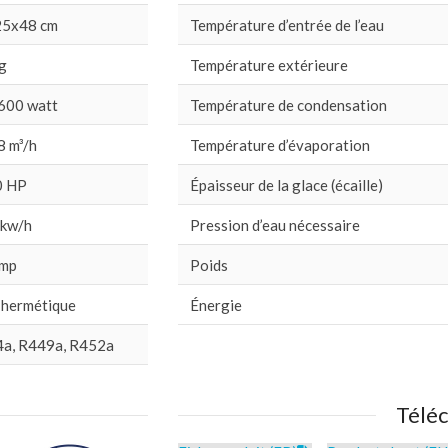
25x48 cm
Température d’entrée de l’eau
g
Température extérieure
600 watt
Température de condensation
8 m³/h
Température d’évaporation
0 HP
Épaisseur de la glace (écaille)
 kw/h
Pression d’eau nécessaire
Amp
Poids
 hermétique
Énergie
a, R449a, R452a
Télé