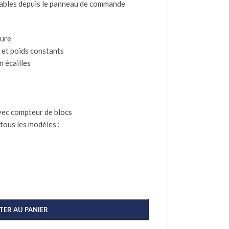
tables depuis le panneau de commande
mure
e et poids constants
n écailles
vec compteur de blocs
tous les modèles :
TER AU PANIER