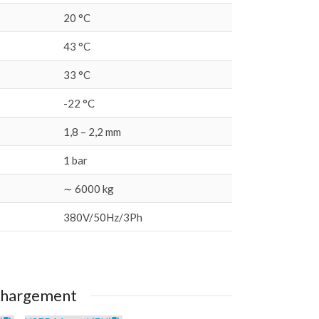
20 °C
43 °C
33 °C
-22 °C
1,8 – 2,2 mm
1 bar
∼ 6000 kg
380V/50Hz/3Ph
chargement