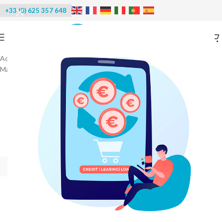
+33 (0) 625 357 648
Accueil
/
Machines à glace
/
Machines conteneurisées
/
Machine à glace en blocs conteneurisée
-20%