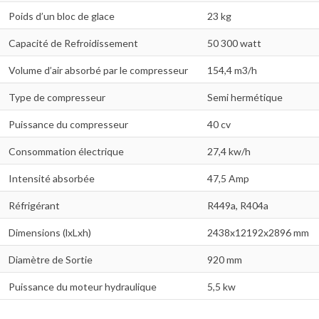
Poids d’un bloc de glace
23 kg
Capacité de Refroidissement
50 300 watt
Volume d’air absorbé par le compresseur
154,4 m3/h
Type de compresseur
Semi hermétique
Puissance du compresseur
40 cv
Consommation électrique
27,4 kw/h
Intensité absorbée
47,5 Amp
Réfrigérant
R449a, R404a
Dimensions (lxLxh)
2438x12192x2896 mm
Diamètre de Sortie
920 mm
Puissance du moteur hydraulique
5,5 kw