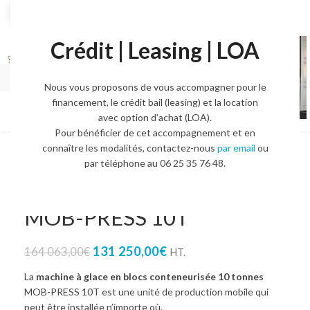
Agrandir l'image
Crédit | Leasing | LOA
Nous vous proposons de vous accompagner pour le
financement, le crédit bail (leasing) et la location
avec option d’achat (LOA).
Pour bénéficier de cet accompagnement et en
connaître les modalités, contactez-nous
par email
ou
Machine à glace en blocs
par téléphone au 06 25 35 76 48.
conteneurisée 10 tonnes –
MOB-PRESS 10T
131 250,00
€
164 063,00
€
HT.
La
machine à glace en blocs conteneurisée 10 tonnes
MOB-PRESS 10T est une unité de production mobile qui
peut être installée n’importe où.