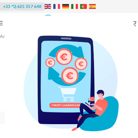
+33 (0) 625 357 648
Accueil
/
Machines à glace
/
Machines MAJA