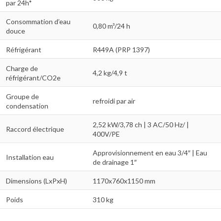
par 24h*
Consommation d’eau
0,80 m³/24 h
douce
Réfrigérant
R449A (PRP 1397)
Charge de
4,2 kg/4,9 t
réfrigérant/CO2e
Groupe de
refroidi par air
condensation
2,52 kW/3,78 ch | 3 AC/50 Hz/ |
Raccord électrique
400V/PE
Approvisionnement en eau 3/4″ | Eau
Installation eau
de drainage 1″
Dimensions (LxPxH)
1170x760x1150 mm
Poids
310 kg