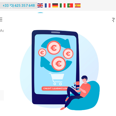
+33 (0) 625 357 648
Accueil
/
Machines à glace
/
Glace en grains
-36%