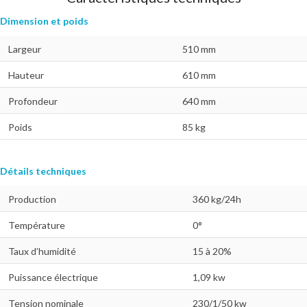
Dimension et poids
Largeur
510 mm
Hauteur
610 mm
Profondeur
640 mm
Poids
85 kg
Détails techniques
Production
360 kg/24h
Température
0°
Taux d’humidité
15 à 20%
Puissance électrique
1,09 kw
Tension nominale
230/1/50 kw