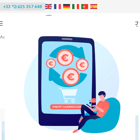
+33 (0) 625 357 648
Accueil
/
Machines à glace
/
Glace en paillettes
-20%
PRIX DIRECT USINE
EN STOCK