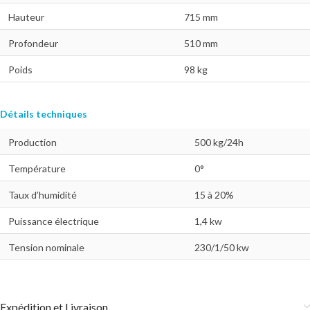
Hauteur
715 mm
Profondeur
510 mm
Poids
98 kg
Détails techniques
Production
500 kg/24h
Température
0°
Taux d’humidité
15 à 20%
Puissance électrique
1,4 kw
Tension nominale
230/1/50 kw
Expédition et Livraison