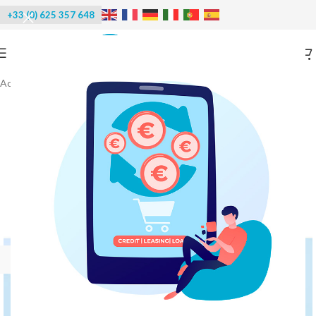
+33 (0) 625 357 648
Accueil
/
Machines à glace
/
Glace en paillettes
-26%
PRIX DIRECT USINE
EN STOCK